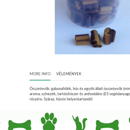
MORE INFO
VÉLEMÉNYEK
Összetevők
:
gabonafélék
,
hús
és
egyéb
állati
összetevők
(mi
aroma,
színezék,
tartósítószer
és
antioxidáns
(ES
segédanyag
részére.
Száraz
,
hűvös
helyen
tartandó
!