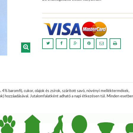
n. 4%
baromfi
),
cukor
,
olajok
és
zsírok
,
szárított savó,
növényi
melléktermékek
,
ok
)
hozzáadásával
.
Jutalomfalatként
adható
a
napi
étkezésen
túl
. Minden esetben 