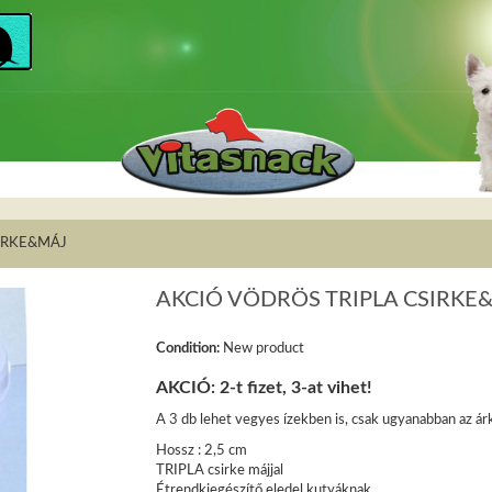
SIRKE&MÁJ
AKCIÓ VÖDRÖS TRIPLA CSIRKE
Condition:
New product
AKCIÓ: 2-t fizet, 3-at vihet!
A 3 db lehet vegyes ízekben is, csak ugyanabban az ár
Hossz : 2,5 cm
TRIPLA csirke májjal
Étrendkiegészítő
eledel
kutyáknak
.